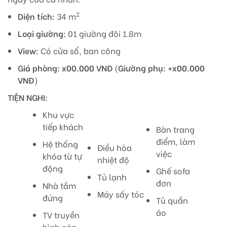
2
Diện tích:
34 m
Loại giường:
01 giường đôi 1.8m
View:
Có cửa sổ, ban công
Giá phòng:
x00.000 VNĐ
(
Giường phụ:
+x00.000
VNĐ
)
TIỆN NGHI:
Khu vực
tiếp khách
Bàn trang
điểm, làm
Hệ thống
Điều hòa
việc
khóa từ tự
nhiệt độ
động
Ghế sofa
Tủ lạnh
đơn
Nhà tắm
Máy sấy tóc
đứng
Tủ quần
áo
TV truyền
hình cáp