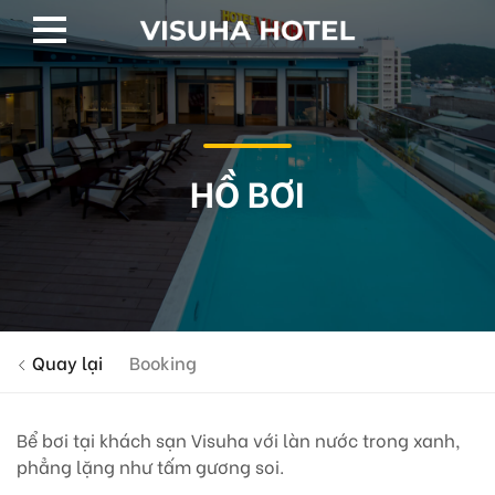
HỒ BƠI
Quay lại
Booking
Bể bơi tại khách sạn Visuha với làn nước trong xanh,
phẳng lặng như tấm gương soi.